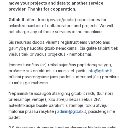
move your projects and data to another service
provider. Thanks for cooperation.
Gitlab.lt
offers free (private/public) repositories for
unlimited number of collaborators and projects. We will
not charge any of these services in the meantime.
Šis resursas duoda visiems registruotiems vartotojams
galimybę naudotis gitlab nemokamai, čia galite talpinti tiek
viešus tiek privačius projektus - nemokamai.
Įmones turinčias (ar) reikalaujančias papildomų sąlygų,
prašome sukontaktuoti su mumis el. paštu
info@gitlab.lt
,
būtinai pasistengsime jums padėti suderinant jūsų poreikius
su mūsų galimybėmis.
Nepamirškite išsaugoti atsarginių gitlab.lt raktų (kur nors
prieinamoje vietoje), kitu atveju nepasisekus 2FA
autentifikacijai būsite užrakinti sistemoje, tokiu atveju
maloniai prašau rašykite į
admin@gitlab.lt
, pasistengsime
padėti.
P.S Atsarginės duomenų kopijos daromos kiekvieną naktį.